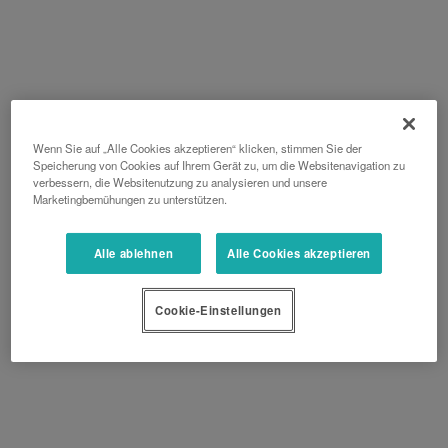
Wenn Sie auf „Alle Cookies akzeptieren“ klicken, stimmen Sie der
Speicherung von Cookies auf Ihrem Gerät zu, um die Websitenavigation zu
verbessern, die Websitenutzung zu analysieren und unsere
Marketingbemühungen zu unterstützen.
Alle ablehnen
Alle Cookies akzeptieren
Cookie-Einstellungen