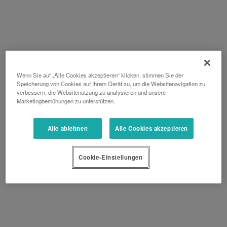
Wenn Sie auf „Alle Cookies akzeptieren“ klicken, stimmen Sie der
Speicherung von Cookies auf Ihrem Gerät zu, um die Websitenavigation zu
verbessern, die Websitenutzung zu analysieren und unsere
Marketingbemühungen zu unterstützen.
Alle ablehnen
Alle Cookies akzeptieren
Cookie-Einstellungen