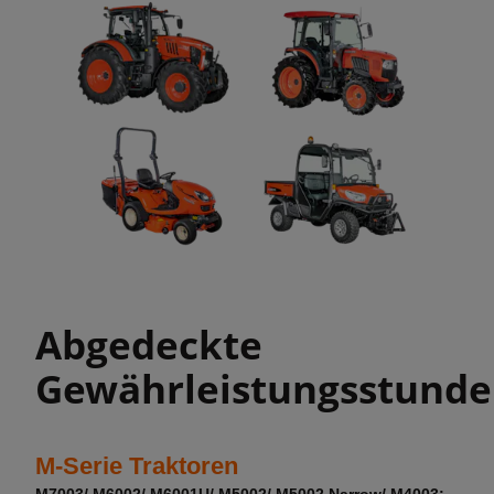
Abgedeckte
Gewährleistungsstunde
M-Serie Traktoren
M7003/ M6002/ M6001U/ M5002/ M5002 Narrow/ M4003: