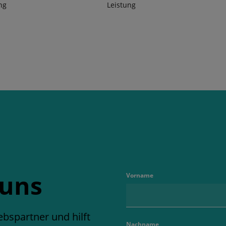
ng
Leistung
 uns
Vorname
ebspartner und hilft
Nachname