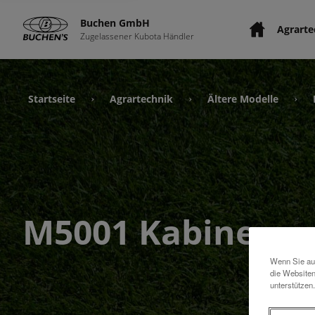
Buchen GmbH
Agrarte
Zugelassener Kubota Händler
Startseite
Agrartechnik
Ältere Modelle
›
›
›
M5001 Kabine
Wenn Sie auf
die Websiten
unterstützen.