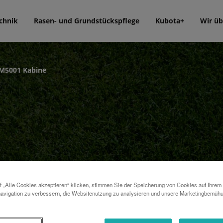
chnik
Rasen- und Grundstückspflege
Kubota+
Wir üb
M5001 Kabine
 „Alle Cookies akzeptieren“ klicken, stimmen Sie der Speicherung von Cookies auf Ihrem
avigation zu verbessern, die Websitenutzung zu analysieren und unsere Marketingbemüh